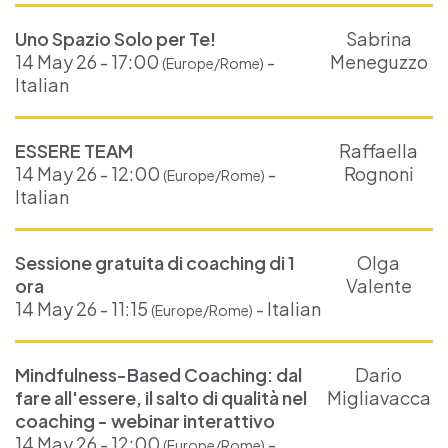
Uno Spazio Solo per Te!
Sabrina
14 May 26 - 17:00
-
Meneguzzo
(Europe/Rome)
Italian
ESSERE TEAM
Raffaella
14 May 26 - 12:00
-
Rognoni
(Europe/Rome)
Italian
Sessione gratuita di coaching di 1
Olga
ora
Valente
14 May 26 - 11:15
- Italian
(Europe/Rome)
Mindfulness-Based Coaching: dal
Dario
fare all'essere, il salto di qualità nel
Migliavacca
coaching - webinar interattivo
14 May 26 - 12:00
-
(Europe/Rome)