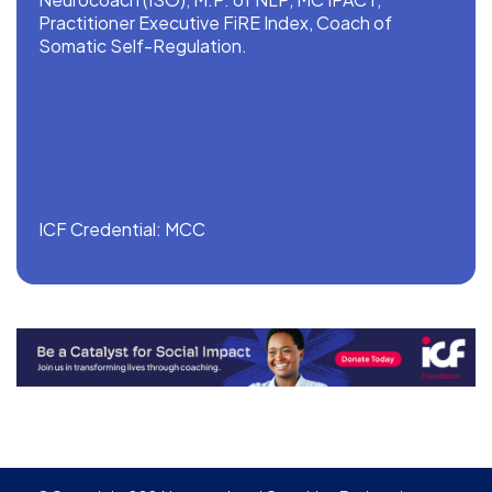
Practitioner Executive FiRE Index, Coach of
Somatic Self-Regulation.
ICF Credential: MCC