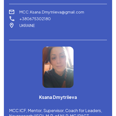
MCC.Ksana.Dmytriieva@gmail.com
+380675302180
UKRAINE
Ksana Dmytriieva
MCC ICF, Mentor, Supervisor, Coach for Leaders,
Neurocoach (ISO), M.P. of NLP, MC IPACT,