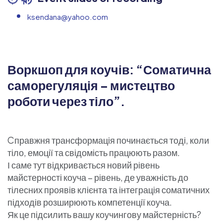
ksendana@yahoo.com
Воркшоп для коучів: “Соматична
саморегуляція – мистецтво
роботи через тіло”.
Cправжня трансформація починається тоді, коли
тіло, емоції та свідомість працюють разом.
І саме тут відкривається новий рівень
майстерності коуча – рівень, де уважність до
тілесних проявів клієнта та інтеграція соматичних
підходів розширюють компетенції коуча.
Як це підсилить вашу коучингову майстерність?