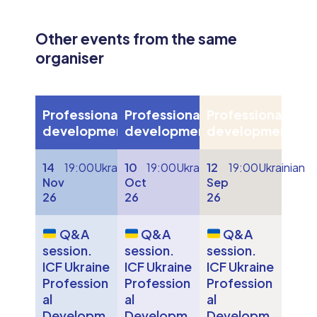
Other events from the same
organiser
Professional
Professional
Professional
development
development
development
14
19:00
Ukrainian
10
19:00
Ukrainian
12
19:00
Ukrainian
Nov
Oct
Sep
26
26
26
Q&A
Q&A
Q&A
session.
session.
session.
ICF Ukraine
ICF Ukraine
ICF Ukraine
Profession
Profession
Profession
al
al
al
Developm
Developm
Developm