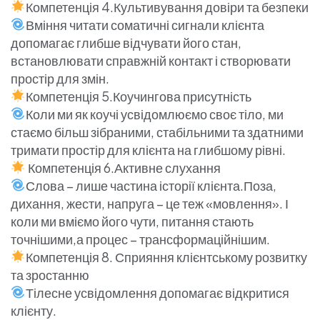
Компетенція 4.Культивування довіри та безпеки
Вміння читати соматичні сигнали клієнта
допомагає глибше відчувати його стан,
встановлювати справжній контакт і створювати
простір для змін.
Компетенція 5.Коучингова присутність
Коли ми як коучі усвідомлюємо своє тіло, ми
стаємо більш зібраними, стабільними та здатними
тримати простір для клієнта на глибшому рівні.
Компетенція 6.Активне слухання
Слова – лише частина історії клієнта.Поза,
дихання, жести, напруга – це теж «мовлення». І
коли ми вміємо його чути, питання стають
точнішими,а процес – трансформаційнішим.
Компетенція 8. Сприяння клієнтському розвитку
та зростанню
Тілесне усвідомлення допомагає відкритися
клієнту.