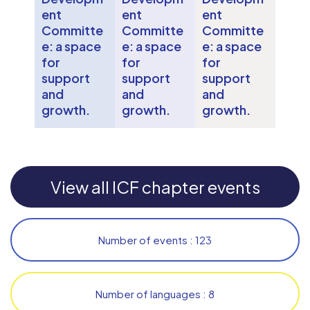
ent
ent
ent
Committe
Committe
Committe
e: a space
e: a space
e: a space
for
for
for
support
support
support
and
and
and
growth.
growth.
growth.
View all ICF chapter events
Number of events : 123
Number of languages : 8