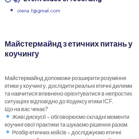
olena.f@gmail.com
Майстермайнд з етичних питань у
коучингу
Майстермайнд допоможе розширити розуміння
етики у коучингу, дослідити реальні етичні дилеми
та навчитися впевнено орієнтуватися в непростих
ситуаціях відповідно до Кодексу етики ICF.
Що на вас чекає?
Живі дискусії – обговорюємо складні моменти
коучингової практики та шукаємо рішення разом.
Розбір етичних кейсів – досліджуємо етичні