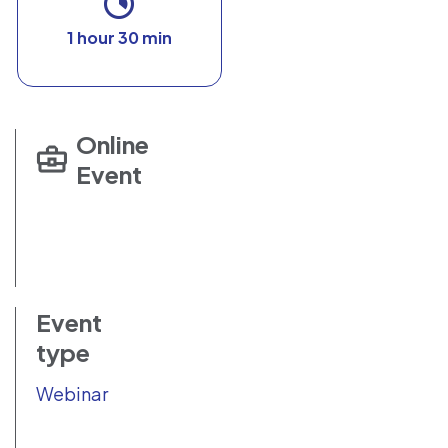
1 hour 30 min
Online
Event
Event
type
Webinar