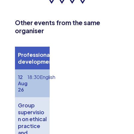
Other events from the same
organiser
Professional
development
12
18:30
English
Aug
26
Group
supervisio
n on ethical
practice
and