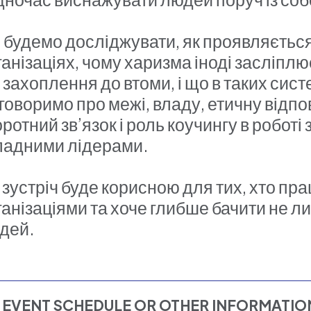
 будемо досліджувати, як проявляється
ганізаціях, чому харизма іноді засліпл
д захоплення до втоми, і що в таких сис
говоримо про межі, владу, етичну відпо
оротний зв’язок і роль коучингу в роботі
ладними лідерами.
 зустріч буде корисною для тих, хто пр
ганізаціями та хоче глибше бачити не ли
дей.
EVENT SCHEDULE OR OTHER INFORMATI