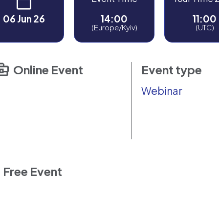
06 Jun 26
14:00
11:00
(Europe/Kyiv)
(UTC)
Online Event
Event type
Webinar
Free Event