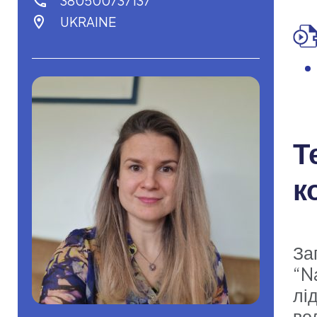
380500737137
UKRAINE
Т
к
За
“N
лід
во