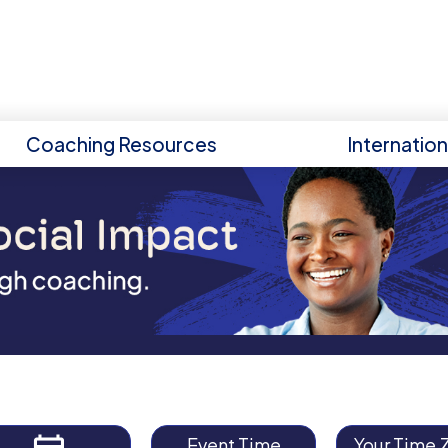
Coaching Resources
Internatio
Event Time
Your Time 