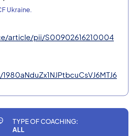
CF Ukraine.
ce/article/pii/S00902616210004
d/1980aNduZx1NJPtbcuCsVJ6MTJ6
TYPE OF COACHING:
ALL