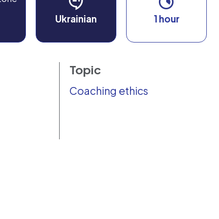
Ukrainian
1 hour
Topic
Coaching ethics