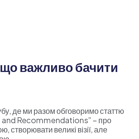
 що важливо бачити
убу, де ми разом обговоримо статтю
ad, and Recommendations” – про
ю, створювати великі візії, але
бою.