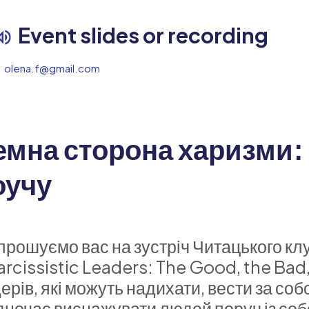
Event slides or recording
olena.f@gmail.com
емна сторона харизми:
оучу
прошуємо вас на зустріч Читацького кл
arcissistic Leaders: The Good, the B
ерів, які можуть надихати, вести за собо
дночас виснажувати людей поруч із со