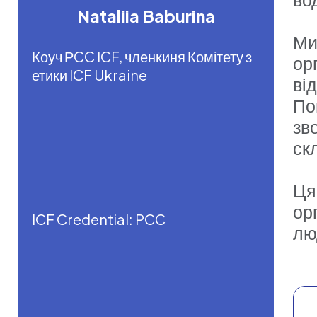
Nataliia Baburina
Ми
Коуч РCC ICF, членкиня Комітету з
ор
етики ICF Ukraine
ві
По
зв
ск
Ця
ор
ICF Credential: PCC
лю