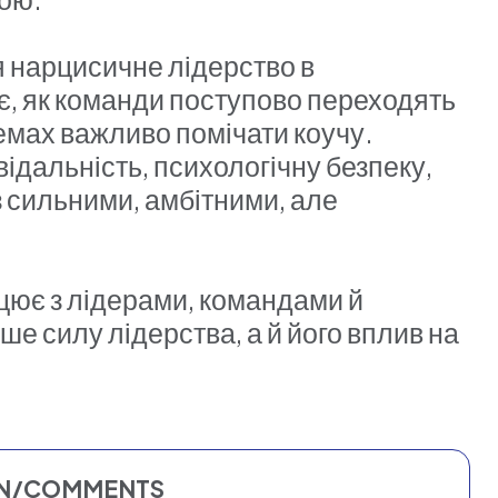
 нарцисичне лідерство в
ює, як команди поступово переходять
темах важливо помічати коучу.
відальність, психологічну безпеку,
 з сильними, амбітними, але
ацює з лідерами, командами й
ше силу лідерства, а й його вплив на
ON/COMMENTS