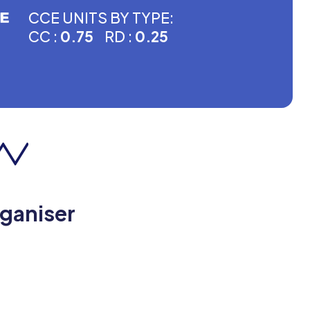
CCE UNITS BY TYPE:
CC :
0.75
RD :
0.25
rganiser