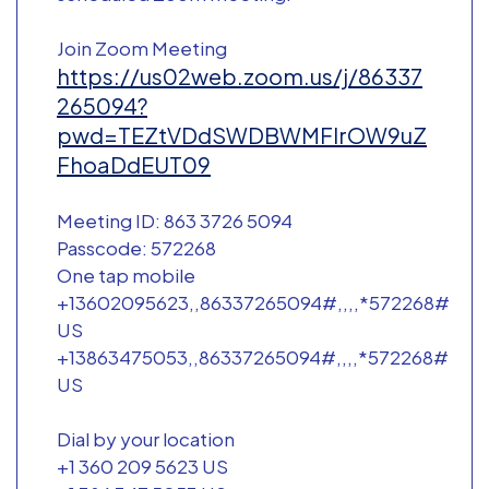
Join Zoom Meeting
https://us02web.zoom.us/j/86337
265094?
pwd=TEZtVDdSWDBWMFlrOW9uZ
FhoaDdEUT09
Meeting ID: 863 3726 5094
Passcode: 572268
One tap mobile
+13602095623,,86337265094#,,,,*572268#
US
+13863475053,,86337265094#,,,,*572268#
US
Dial by your location
+1 360 209 5623 US