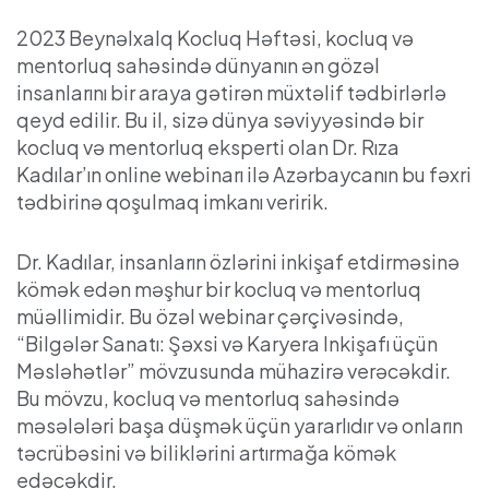
2023 Beynəlxalq Kocluq Həftəsi, kocluq və
mentorluq sahəsində dünyanın ən gözəl
insanlarını bir araya gətirən müxtəlif tədbirlərlə
qeyd edilir. Bu il, sizə dünya səviyyəsində bir
kocluq və mentorluq eksperti olan Dr. Rıza
Kadılar’ın online webinarı ilə Azərbaycanın bu fəxri
tədbirinə qoşulmaq imkanı veririk.
Dr. Kadılar, insanların özlərini inkişaf etdirməsinə
kömək edən məşhur bir kocluq və mentorluq
müəllimidir. Bu özəl webinar çərçivəsində,
“Bilgələr Sanatı: Şəxsi və Karyera Inkişafı üçün
Məsləhətlər” mövzusunda mühazirə verəcəkdir.
Bu mövzu, kocluq və mentorluq sahəsində
məsələləri başa düşmək üçün yararlıdır və onların
təcrübəsini və biliklərini artırmağa kömək
edəcəkdir.