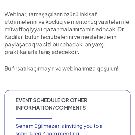
Webinar, tamaşaçıların özünü inkişaf
etdirmələrini və kocluq və mentorluq vasitələri ilə
müvəffəqiyyət qazanmalarını təmin edəcək. Dr.
Kadılar, bütün təcrübələrini və məsləhətlərini
paylaşacaq və sizi bu sahədəki ən yaxşı
praktikalarla tanış edəcəkdir.
Bu fırsatı kaçırmayın və webinarımıza qoşulun!
EVENT SCHEDULE OR OTHER
INFORMATION/COMMENTS
──────────
Senem Eğilmezer is inviting you to a
scheduled Zoom meeting.