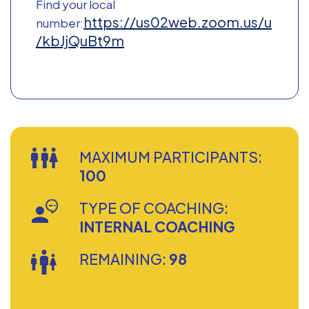
Find your local
https://us02web.zoom.us/u
number:
/kbJjQuBt9m
MAXIMUM PARTICIPANTS:
100
TYPE OF COACHING:
INTERNAL COACHING
REMAINING:
98