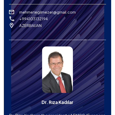
mehmetegilmezer@gmail.com
+994103132194
AZERBAIJAN
Dr. Rıza Kadılar