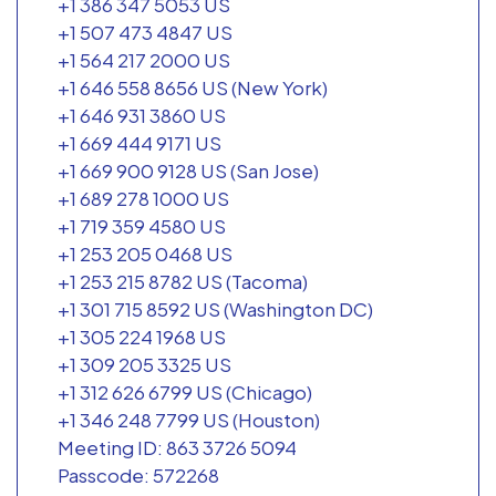
+1 386 347 5053 US
+1 507 473 4847 US
+1 564 217 2000 US
+1 646 558 8656 US (New York)
+1 646 931 3860 US
+1 669 444 9171 US
+1 669 900 9128 US (San Jose)
+1 689 278 1000 US
+1 719 359 4580 US
+1 253 205 0468 US
+1 253 215 8782 US (Tacoma)
+1 301 715 8592 US (Washington DC)
+1 305 224 1968 US
+1 309 205 3325 US
+1 312 626 6799 US (Chicago)
+1 346 248 7799 US (Houston)
Meeting ID: 863 3726 5094
Passcode: 572268