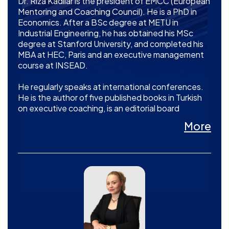
Dr. Riza Kadilar is the president of EMCC (European
Mentoring and Coaching Council). He is a PhD in
Economics. After a BSc degree at METU in
Industrial Engineering, he has obtained his MSc
degree at Stanford University, and completed his
MBA at HEC, Paris and an executive management
course at INSEAD.
He regularly speaks at international conferences.
He is the author of five published books in Turkish
on executive coaching, is an editorial board
member of “GTR: Global Trade Review”, a London
More
based leading trade finance magazine.