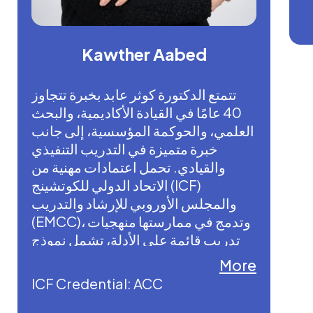
Kawther Aabed
تتمتع الدكتورة كوثر عابد بخبرة تتجاوز
40 عامًا في القيادة الأكاديمية، والبحث
العلمي، والحوكمة المؤسسية، إلى جانب
خبرة متميزة في التدريب التنفيذي
والقيادي. تحمل اعتمادات مهنية من
الاتحاد الدولي للكوتشينج (ICF)
والمجلس الأوروبي للإرشاد والتدريب
(EMCC)، وتدمج في ممارستها منهجيات
تدريب قائمة على الأدلة، تشمل نموذج
DISC والذكاء العاطفي، بما يتناسب مع
More
بيئة القيادة في المملكة العربية السعودية
ICF Credential: ACC
ومنطقة الشرق الأوسط وشمال أفريقيا.
قدمت أكثر من 500 ساعة كوتشنج