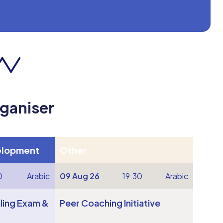
rganiser
elopment
Other
0
Arabic
09 Aug 26
19:30
Arabic
ling Exam &
Peer Coaching Initiative