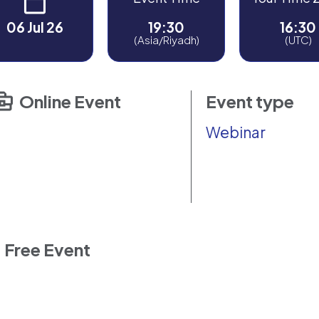
06 Jul 26
19:30
16:30
(Asia/Riyadh)
(UTC)
Online Event
Event type
Webinar
Free Event