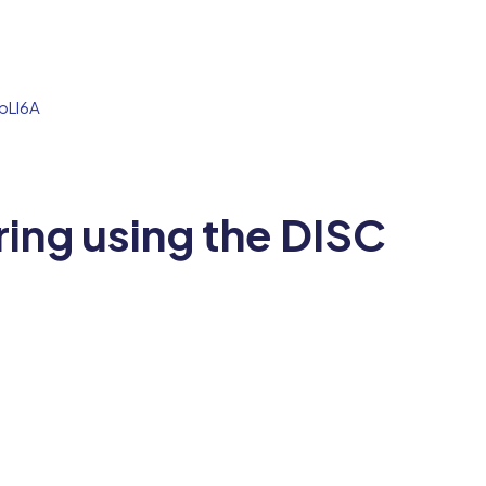
pLl6A
ng using the DISC