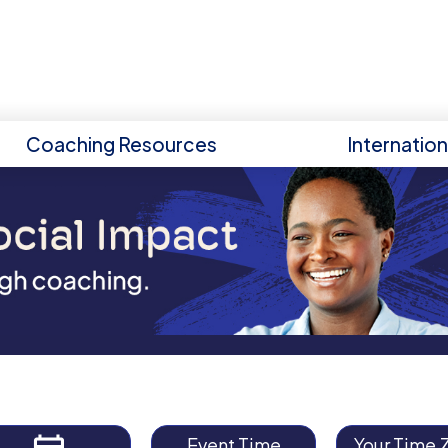
Coaching Resources
Internatio
Event Time
Your Time 