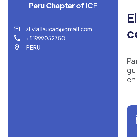
Peru Chapter of ICF
E
silviallaucad@gmail.com
c
+51999052350
PERU
Pa
gui
en