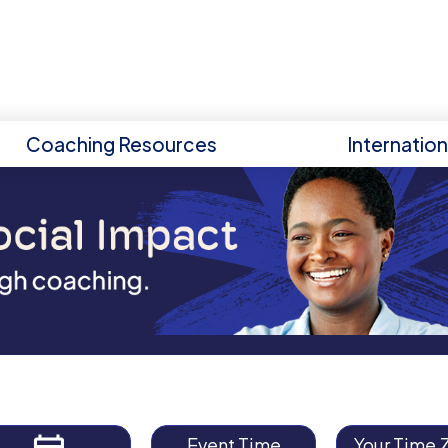
Coaching Resources
Internatio
Event Time
Your Time 