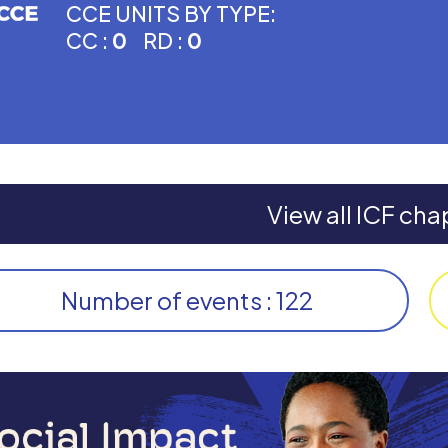
CCE UNITS BY TYPE:
CC :
0
RD :
0
View all ICF cha
Number of events : 122