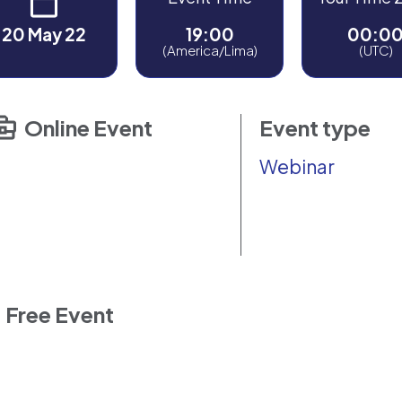
20 May 22
19:00
00:0
(America/Lima)
(UTC)
Online Event
Event type
Webinar
Free Event