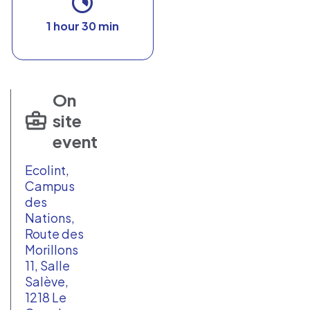
1 hour 30 min
On
site
event
Ecolint,
Campus
des
Nations,
Route des
Morillons
11, Salle
Salève,
1218 Le