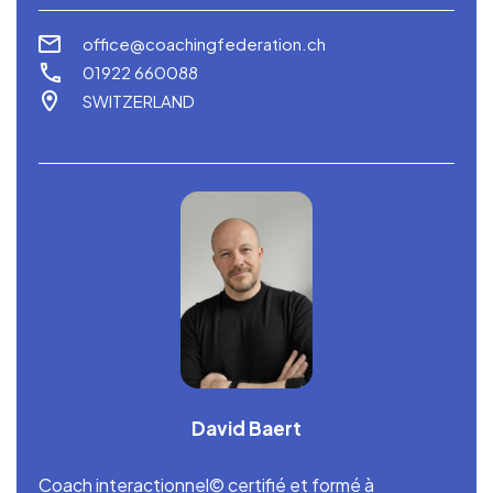
office@coachingfederation.ch
01922 660088
SWITZERLAND
David Baert
Coach interactionnel© certifié et formé à