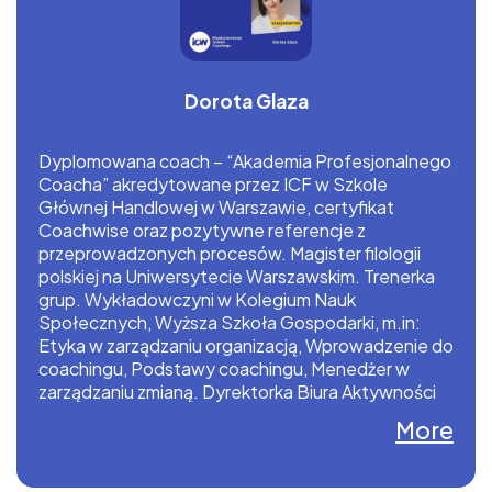
Dorota Glaza
Dyplomowana coach – “Akademia Profesjonalnego
Coacha” akredytowane przez ICF w Szkole
Głównej Handlowej w Warszawie, certyfikat
Coachwise oraz pozytywne referencje z
przeprowadzonych procesów. Magister filologii
polskiej na Uniwersytecie Warszawskim. Trenerka
grup. Wykładowczyni w Kolegium Nauk
Społecznych, Wyższa Szkoła Gospodarki, m.in:
Etyka w zarządzaniu organizacją, Wprowadzenie do
coachingu, Podstawy coachingu, Menedżer w
zarządzaniu zmianą. Dyrektorka Biura Aktywności
Społecznej w UM Bydgoszczy, koordynatorka
More
Bydgoskiego Centrum Organizacji Pozarządowych
i Wolontariatu, Centrum Seniorów