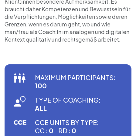
Klient:innen besondere Aufmerksamkeit. Es
braucht daher Kompetenzen und Bewusstsein für
die Verpflichtungen, Möglichkeiten sowie deren
Grenzen, wenn es darum geht, wo und wie
man/frau als Coach:In im analogen und digitalen
Kontext qualitativ und rechtsgemäß arbeitet.
MAXIMUM PARTICIPANTS:
100
TYPE OF COACHING:
ALL
CCE UNITS BY TYPE:
CC :
0
RD :
0