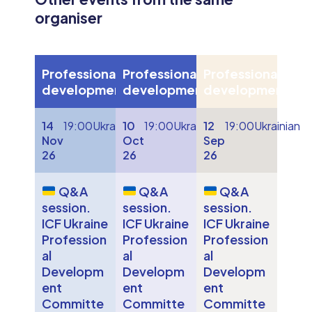
organiser
Professional
Professional
Professional
development
development
development
14
19:00
Ukrainian
10
19:00
Ukrainian
12
19:00
Ukrainian
Nov
Oct
Sep
26
26
26
Q&A
Q&A
Q&A
session.
session.
session.
ICF Ukraine
ICF Ukraine
ICF Ukraine
Profession
Profession
Profession
al
al
al
Developm
Developm
Developm
ent
ent
ent
Committe
Committe
Committe