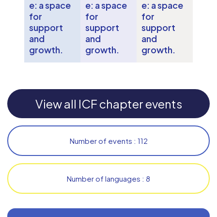
e: a space
e: a space
e: a space
for
for
for
support
support
support
and
and
and
growth.
growth.
growth.
View all ICF chapter events
Number of events : 112
Number of languages : 8