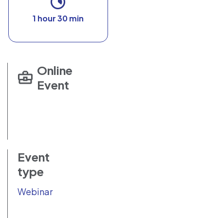
1 hour 30 min
Online
Event
Event
type
Webinar