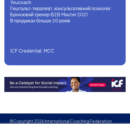
Youcoach
Гештальт-терапевт, консультативний психолог
Бронзовий тренер B2B Master 2021
В продажах більше 20 років
ICF Credential: MCC
©Copyright 2026 International Coaching Federation
Privacy Policy
Cookies policy
Created by
Adgensite