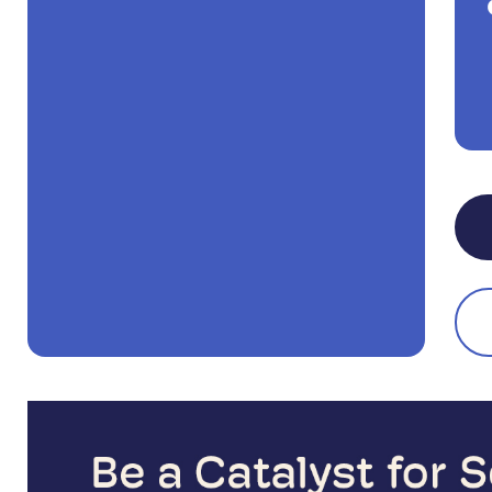
Motivation wieder und war seither
fasziniert von dem Potential
dieser Methode.