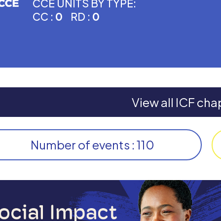
CCE UNITS BY TYPE:
CC :
0
RD :
0
View all ICF cha
Number of events : 110