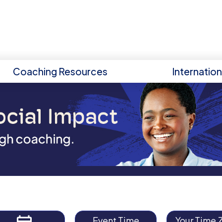
Coaching Resources
Internatio
Event Time
Your Time 