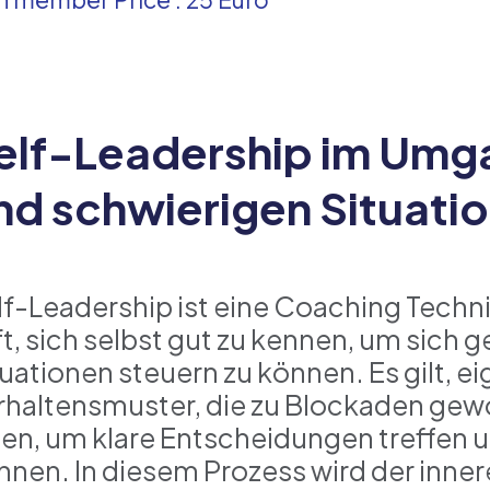
elf-Leadership im Umg
nd schwierigen Situati
lf-Leadership ist eine Coaching Techn
lft, sich selbst gut zu kennen, um sich
tuationen steuern zu können. Es gilt, 
rhaltensmuster, die zu Blockaden gewo
sen, um klare Entscheidungen treffen
nnen. In diesem Prozess wird der inner