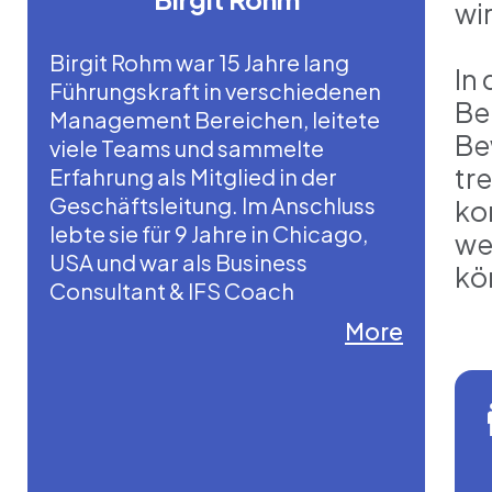
wi
Birgit Rohm war 15 Jahre lang
In
Führungskraft in verschiedenen
Be
Management Bereichen, leitete
Be
viele Teams und sammelte
tr
Erfahrung als Mitglied in der
Geschäftsleitung. Im Anschluss
ko
lebte sie für 9 Jahre in Chicago,
we
USA und war als Business
kö
Consultant & IFS Coach
selbstständig tätig.
More
Mit Self-Leadership kam sie das
erste Mal durch ein privates
Anliegen in Berührung, das sie
beruflich wie privat blockierte.
Mit dieser Technik fand sie ihre