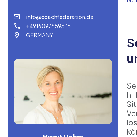
info@coachfederation.de
+4916097859536
GERMANY
S
u
Se
hi
Si
Ve
lö
kö
Birgit Rohm