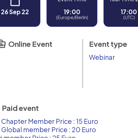
26 Sep 22
19:00
17:00
(Europe/Berlin)
(UTC)
Online Event
Event type
Webinar
Paid event
 Chapter Member Price : 15 Euro
 Global member Price : 20 Euro
 member Price : 25 Euro