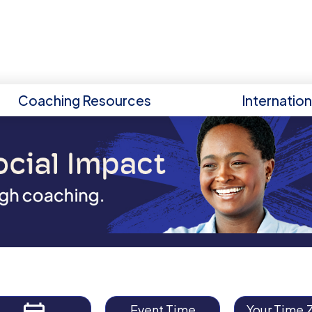
Coaching Resources
Internatio
Event Time
Your Time 