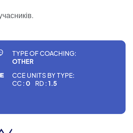
учасників.
TYPE OF COACHING:
OTHER
CCE UNITS BY TYPE:
CC :
0
RD :
1.5