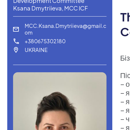
Development Committee
Ksana Dmytriieva, MCC ICF
T
MCC.Ksana.Dmytriieva@gmail.c
C
om
+380675302180
UKRAINE
Бі
Пі
– 
– 
– 
– я
– 
– 