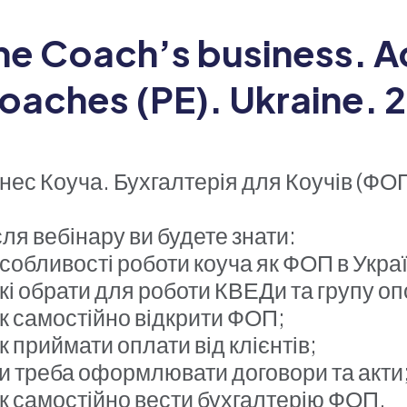
he Coach’s business. A
oaches (PE). Ukraine. 
знес Коуча. Бухгалтерія для Коучів (ФОП
сля вебінару ви будете знати:
особливості роботи коуча як ФОП в Украї
які обрати для роботи КВЕДи та групу о
як самостійно відкрити ФОП;
к приймати оплати від клієнтів;
чи треба оформлювати договори та акти
як самостійно вести бухгалтерію ФОП.