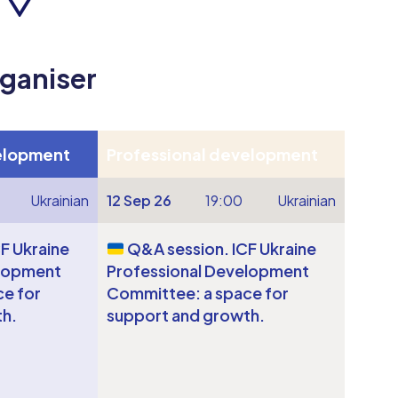
rganiser
elopment
Professional development
Ukrainian
12 Sep 26
19:00
Ukrainian
F Ukraine
Q&A session. ICF Ukraine
elopment
Professional Development
e for
Committee: a space for
th.
support and growth.