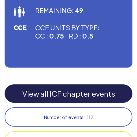
REMAINING:
49
CCE UNITS BY TYPE:
CC :
0.75
RD :
0.5
View all ICF chapter events
Number of events : 112