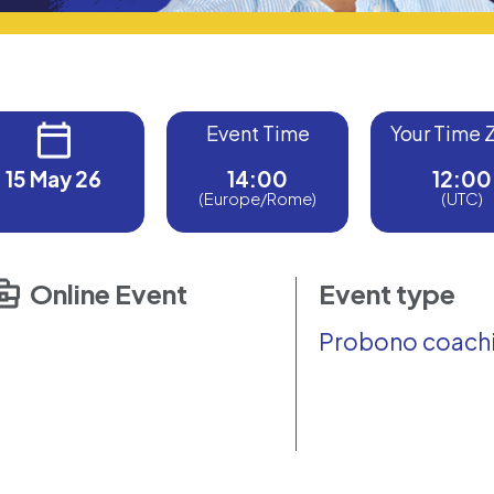
Event Time
Your Time 
15 May 26
14:00
12:00
(Europe/Rome)
(UTC)
Online Event
Event type
Probono coach