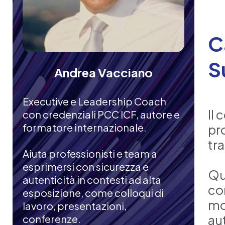
C
S
Andrea Vacciano
Executive e Leadership Coach
Il
con credenziali PCC ICF, autore e
formatore internazionale.
pr
tra
Aiuta professionisti e team a
esprimersi con sicurezza e
Qu
autenticità in contesti ad alta
co
esposizione, come colloqui di
mo
lavoro, presentazioni,
au
conferenze.