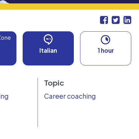
Zone
Italian
1 hour
Topic
ing
Career coaching