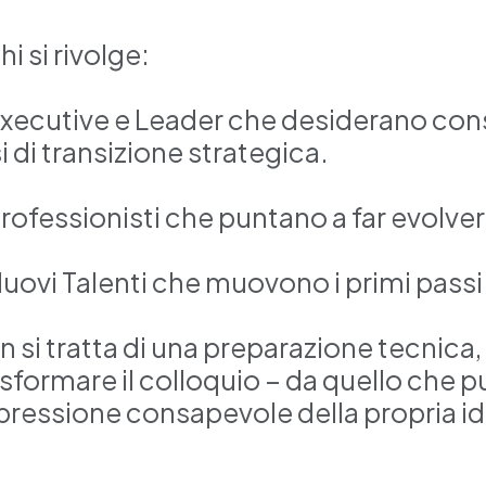
hi si rivolge:
Executive e Leader che desiderano cons
i di transizione strategica.
rofessionisti che puntano a far evolvere
Nuovi Talenti che muovono i primi passi
n si tratta di una preparazione tecnica
asformare il colloquio – da quello che p
pressione consapevole della propria id