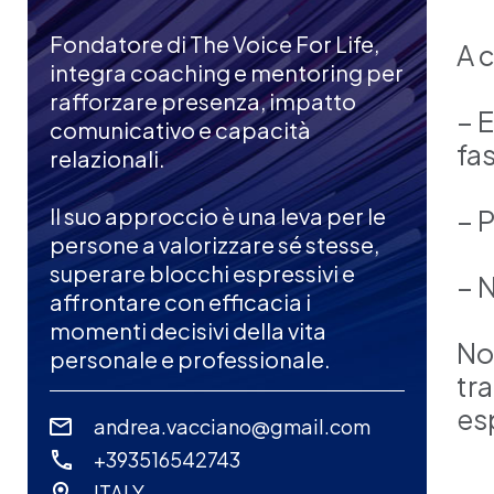
Fondatore di The Voice For Life,
A c
integra coaching e mentoring per
rafforzare presenza, impatto
– 
comunicativo e capacità
fas
relazionali.
Il suo approccio è una leva per le
– P
persone a valorizzare sé stesse,
superare blocchi espressivi e
– 
affrontare con efficacia i
momenti decisivi della vita
No
personale e professionale.
tr
es
andrea.vacciano@gmail.com
+393516542743
ITALY