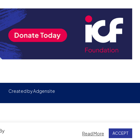
Created by
Adgensite
 By
Read More
ACCEPT