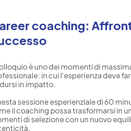
areer coaching: Affront
uccesso
 colloquio è uno dei momenti di massima
ofessionale: in cui l’esperienza deve f
dursi in impatto.
esta sessione esperienziale di 60 minut
me il coaching possa trasformarsi in un 
menti di selezione con un nuovo equilibr
tenticità.