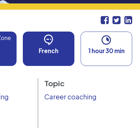
Zone
0
French
1 hour 30 min
Topic
ing
Career coaching