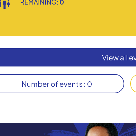
REMAINING:
0
View all e
Number of events : 0