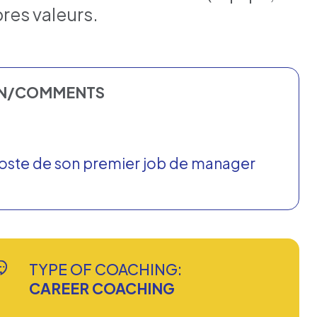
res valeurs.
ON/COMMENTS
poste de son premier job de manager
TYPE OF COACHING:
CAREER COACHING