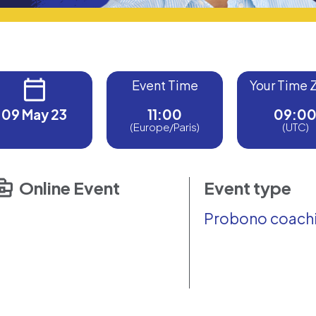
Event Time
Your Time 
09 May 23
11:00
09:0
(Europe/Paris)
(UTC)
Online Event
Event type
Probono coach