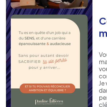
C
m
Vo
ma
vo
co
Je
da
pe
cl