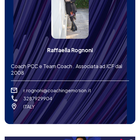
Raffaella Rognoni
Coach PCC e Team Coach . Associata ad ICF dal
2008
r.rognoni@coachingemotion.it
3287929904
ITALY