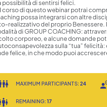
a possibilità di sentirsi felici.
l corso di questo webinar potrai comp
aching possa integrarsi con altre discip
o-realizzativo del proprio Benessere. I
dalità di GROUP COACHING: attraverso e
colto corporeo, e alcune domande pote
utoconsapevolezza sulla “tua” felicità: 
nde felice, in che modo puoi accrescer
MAXIMUM PARTICIPANTS:
24
REMAINING:
17