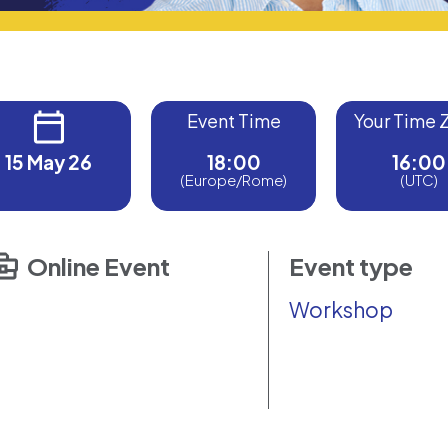
Event Time
Your Time 
15 May 26
18:00
16:00
(Europe/Rome)
(UTC)
Online Event
Event type
Workshop