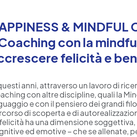
APPINESS & MINDFUL 
l Coaching con la mindfu
ccrescere felicità e be
questi anni, attraverso un lavoro di ri
ching con altre discipline, quali la Min
guaggio e con il pensiero dei grandi filos
corso di scoperta e di autorealizzazione
 felicità ha una dimensione soggettiva,
gnitive ed emotive – che se allenate, 