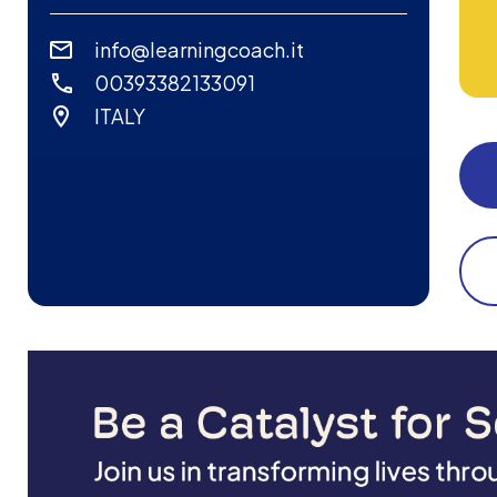
info@learningcoach.it
00393382133091
ITALY