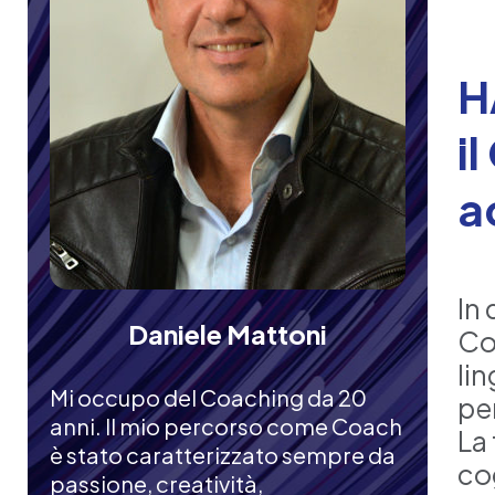
H
i
a
In 
Daniele Mattoni
Coa
lin
Mi occupo del Coaching da 20
per
anni. Il mio percorso come Coach
La
è stato caratterizzato sempre da
co
passione, creatività,