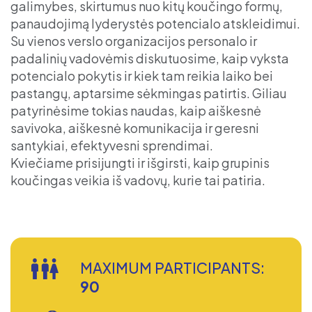
galimybes, skirtumus nuo kitų koučingo formų,
panaudojimą lyderystės potencialo atskleidimui.
Su vienos verslo organizacijos personalo ir
padalinių vadovėmis diskutuosime, kaip vyksta
potencialo pokytis ir kiek tam reikia laiko bei
pastangų, aptarsime sėkmingas patirtis. Giliau
patyrinėsime tokias naudas, kaip aiškesnė
savivoka, aiškesnė komunikacija ir geresni
santykiai, efektyvesni sprendimai.
Kviečiame prisijungti ir išgirsti, kaip grupinis
koučingas veikia iš vadovų, kurie tai patiria.
MAXIMUM PARTICIPANTS:
90