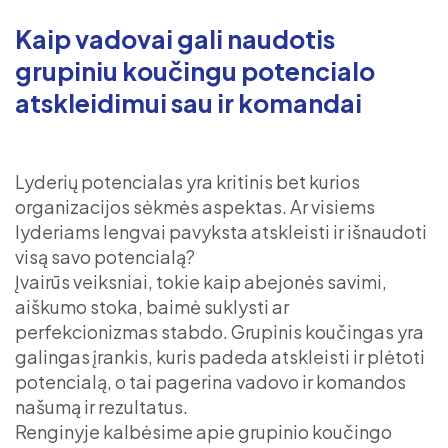
Kaip vadovai gali naudotis
grupiniu koučingu potencialo
atskleidimui sau ir komandai
Lyderių potencialas yra kritinis bet kurios
organizacijos sėkmės aspektas. Ar visiems
lyderiams lengvai pavyksta atskleisti ir išnaudoti
visą savo potencialą?
Įvairūs veiksniai, tokie kaip abejonės savimi,
aiškumo stoka, baimė suklysti ar
perfekcionizmas stabdo. Grupinis koučingas yra
galingas įrankis, kuris padeda atskleisti ir plėtoti
potencialą, o tai pagerina vadovo ir komandos
našumą ir rezultatus.
Renginyje kalbėsime apie grupinio koučingo