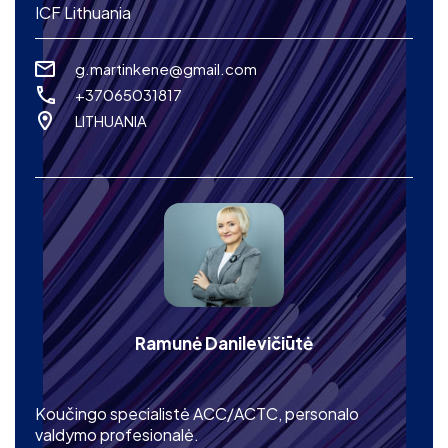
ICF Lithuania
g.martinkene@gmail.com
+37065031817
LITHUANIA
Ramunė Danilevičiūtė
Koučingo specialistė ACC/ACTC, personalo
valdymo profesionalė.