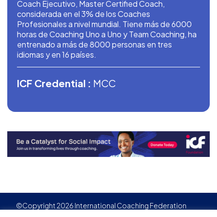
Coach Ejecutivo, Master Certified Coach,
considerada en el 3% de los Coaches
Profesionales a nivel mundial. Tiene más de 6000
horas de Coaching Uno a Uno y Team Coaching, ha
entrenado a más de 8000 personas en tres
idiomas y en 16 países.
ICF Credential :
MCC
©Copyright 2026 International Coaching Federation
Privacy Policy
Cookies policy
Created by
Adgensite