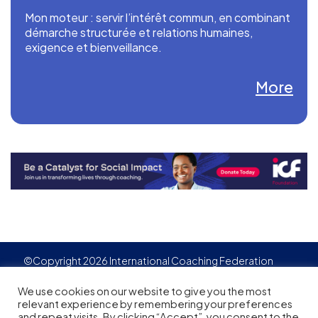
Mon moteur : servir l’intérêt commun, en combinant
démarche structurée et relations humaines,
exigence et bienveillance.
More
©Copyright 2026 International Coaching Federation
Privacy Policy
Cookies policy
Created by
Adgensite
We use cookies on our website to give you the most
relevant experience by remembering your preferences
and repeat visits. By clicking “Accept”, you consent to the